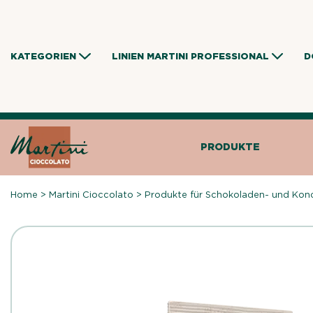
Skip
to
content
KATEGORIEN
LINIEN MARTINI PROFESSIONAL
D
PRODUKTE
Home
>
Martini Cioccolato
>
Produkte für Schokoladen- und Kond