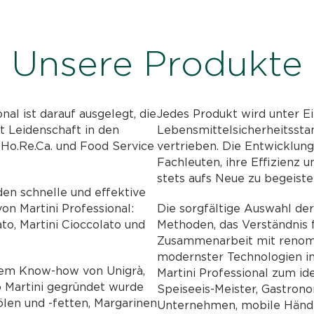
Unsere Produkte
nal ist darauf ausgelegt, die
Jedes Produkt wird unter Ei
it Leidenschaft in den
Lebensmittelsicherheitssta
, Ho.Re.Ca. und Food Service
vertrieben. Die Entwicklun
Fachleuten, ihre Effizienz u
stets aufs Neue zu begeiste
n schnelle und effektive
on Martini Professional:
Die sorgfältige Auswahl der
ato, Martini Cioccolato und
Methoden, das Verständnis f
Zusammenarbeit mit renomm
modernster Technologien i
dem Know-how von Unigrà,
Martini Professional zum id
 Martini gegründet wurde
Speiseeis-Meister, Gastronom
len und -fetten, Margarinen
Unternehmen, mobile Händl