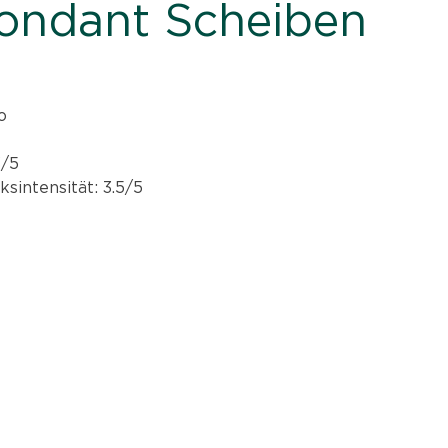
Fondant Scheiben
o
3/5
sintensität: 3.5/5