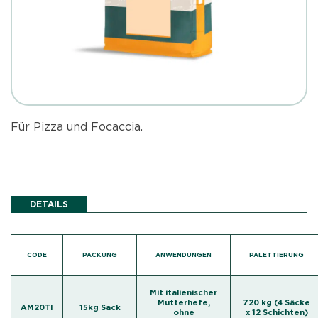
Für Pizza und Focaccia.
DETAILS
CODE
PACKUNG
ANWENDUNGEN
PALETTIERUNG
Mit italienischer
Mutterhefe,
720 kg (4 Säcke
AM20TI
15kg Sack
ohne
x 12 Schichten)