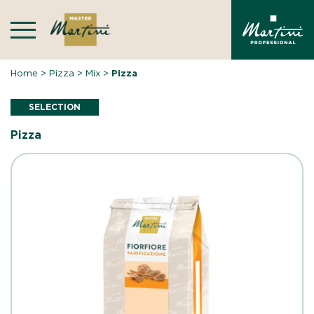
Skip
to
content
Home
>
Pizza
>
Mix
>
Pizza
SELECTION
Pizza