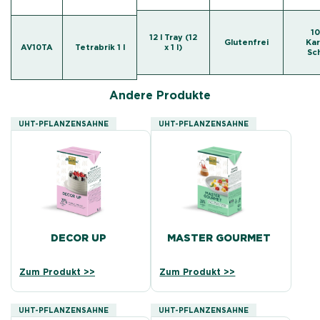
10
12 l Tray (12
Glutenfrei
Kar
AV10TA
Tetrabrik 1 l
x 1 l)
Sc
Andere Produkte
UHT-PFLANZENSAHNE
UHT-PFLANZENSAHNE
DECOR UP
MASTER GOURMET
Zum Produkt >>
Zum Produkt >>
UHT-PFLANZENSAHNE
UHT-PFLANZENSAHNE