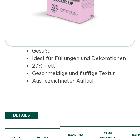
Gesüßt
Ideal für Füllungen und Dekorationen
27% Fett
Geschmeidige und fluffige Textur
Ausgezeichneter Auflauf
DETAILS
PLUS
PACKUNG
PAL
CODE
FORMAT
PRODUKT