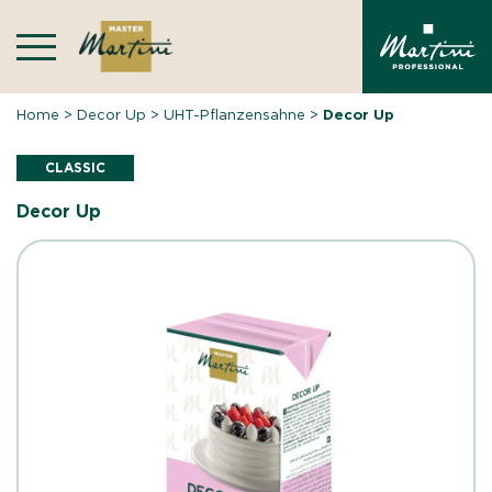
Skip
to
content
Home
>
Decor Up
>
UHT-Pflanzensahne
>
Decor Up
CLASSIC
Decor Up