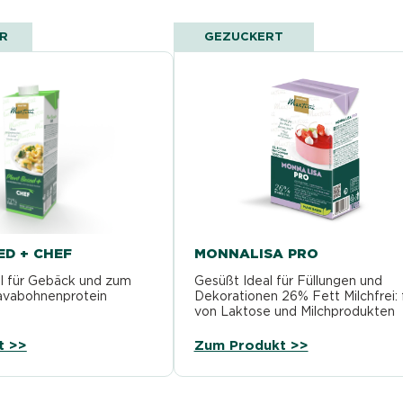
ER
GEZUCKERT
ED + CHEF
MONNALISA PRO
l für Gebäck und zum
Gesüßt Ideal für Füllungen und
avabohnenprotein
Dekorationen 26% Fett Milchfrei: f
von Laktose und Milchprodukten
Säurebeständig: schlägt auch nac
Zugabe von…
t >>
Zum Produkt >>