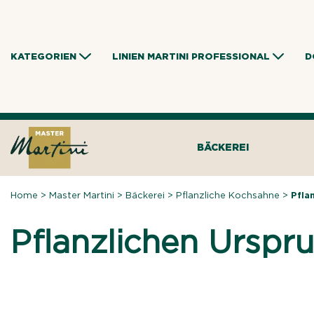
Skip
to
content
KATEGORIEN
LINIEN MARTINI PROFESSIONAL
D
BÄCKEREI
Home
>
Master Martini
>
Bäckerei
>
Pflanzliche Kochsahne
>
Pfla
Pflanzlichen Urspr