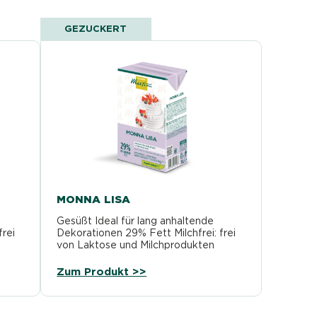
GEZUCKERT
MONNA LISA
Gesüßt Ideal für lang anhaltende
rei
Dekorationen 29% Fett Milchfrei: frei
von Laktose und Milchprodukten
h
Geschmeidige Textur Leuchtend
weiße Farbe Ausgezeichneter…
Zum Produkt >>