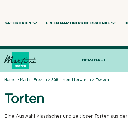
Skip
to
content
KATEGORIEN
LINIEN MARTINI PROFESSIONAL
D
HERZHAFT
Home
>
Martini Frozen
>
Süß
>
Konditorwaren
>
Torten
Torten
Eine Auswahl klassischer und zeitloser Torten aus der 