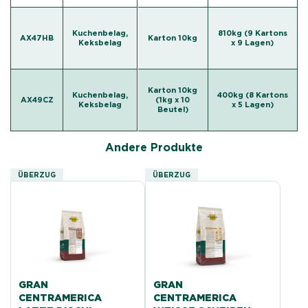
Kuchenbelag,
810kg (9 Kartons
AX47HB
Karton 10kg
Keksbelag
x 9 Lagen)
Karton 10kg
Kuchenbelag,
400kg (8 Kartons
AX49CZ
(1kg x 10
Keksbelag
x 5 Lagen)
Beutel)
Andere Produkte
ÜBERZUG
ÜBERZUG
GRAN
GRAN
CENTRAMERICA
CENTRAMERICA