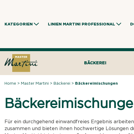
Skip
to
content
KATEGORIEN
LINIEN MARTINI PROFESSIONAL
D
BÄCKEREI
Home
>
Master Martini
>
Bäckerei
>
Bäckereimischungen
Bäckereimischunge
Für ein durchgehend einwandfreies Ergebnis arbeiten
zusammen und bieten ihnen hochwertige Lösungen du