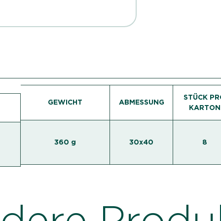
STÜCK PR
GEWICHT
ABMESSUNG
KARTON
360 g
30x40
8
dere Produ