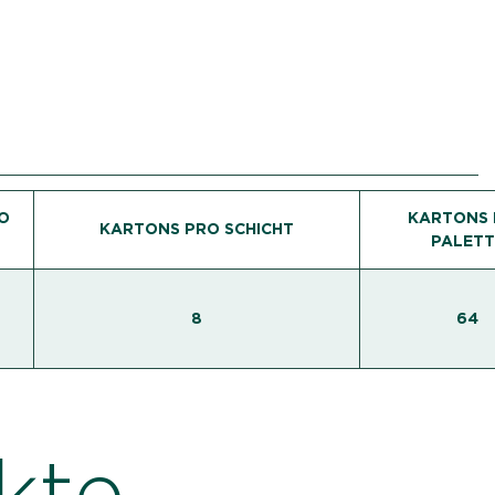
O
KARTONS 
KARTONS PRO SCHICHT
PALETT
8
64
kte