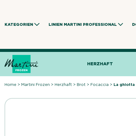
Skip
to
content
KATEGORIEN
LINIEN MARTINI PROFESSIONAL
D
HERZHAFT
Home
>
Martini Frozen
>
Herzhaft
>
Brot
>
Focaccia
>
La ghiotta