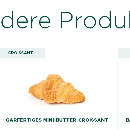
dere Produ
CROISSANT
GARFERTIGES MINI-BUTTER-CROISSANT
B