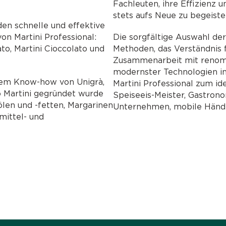
Fachleuten, ihre Effizienz u
stets aufs Neue zu begeiste
n schnelle und effektive
on Martini Professional:
Die sorgfältige Auswahl der
ato, Martini Cioccolato und
Methoden, das Verständnis f
Zusammenarbeit mit renomm
modernster Technologien i
dem Know-how von Unigrà,
Martini Professional zum id
 Martini gegründet wurde
Speiseeis-Meister, Gastronom
len und -fetten, Margarinen
Unternehmen, mobile Händl
mittel- und