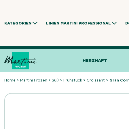
Skip
to
content
KATEGORIEN
LINIEN MARTINI PROFESSIONAL
D
HERZHAFT
Home
>
Martini Frozen
>
Süß
>
Frühstück
>
Croissant
>
Gran Corn